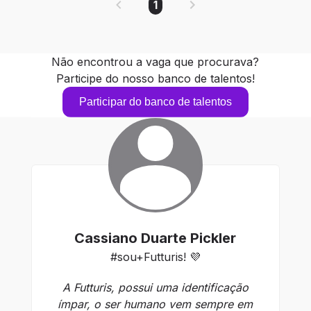
1
Não encontrou a vaga que procurava?
Participe do nosso banco de talentos!
Participar do banco de talentos
Cassiano Duarte Pickler
#sou+Futturis! 💜
A Futturis, possui uma identificação
Fa
ímpar, o ser humano vem sempre em