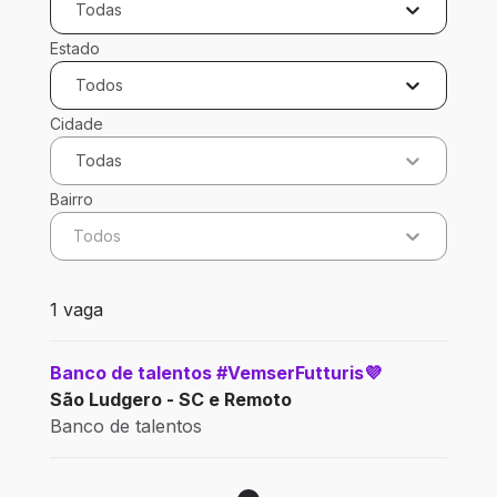
Todas
Estado
Todos
Cidade
Todas
Bairro
Todos
1 vaga encontrada para 0 filtros aplicados
1 vaga
Banco de talentos #VemserFutturis💜
São Ludgero - SC e Remoto
Banco de talentos